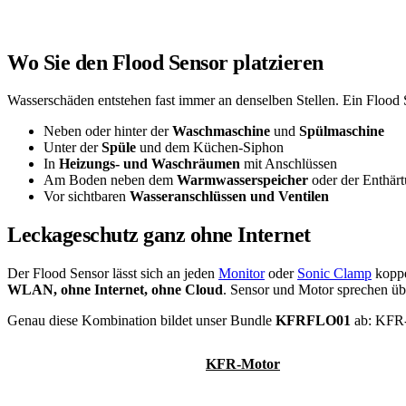
Wo Sie den Flood Sensor platzieren
Wasserschäden entstehen fast immer an denselben Stellen. Ein Flood S
Neben oder hinter der
Waschmaschine
und
Spülmaschine
Unter der
Spüle
und dem Küchen-Siphon
In
Heizungs- und Waschräumen
mit Anschlüssen
Am Boden neben dem
Warmwasserspeicher
oder der Enthär
Vor sichtbaren
Wasseranschlüssen und Ventilen
Leckageschutz ganz ohne Internet
Der Flood Sensor lässt sich an jeden
Monitor
oder
Sonic Clamp
kopp
WLAN, ohne Internet, ohne Cloud
. Sensor und Motor sprechen übe
Genau diese Kombination bildet unser Bundle
KFRFLO01
ab: KFR-M
KFRFLO01 im Shop
KFR-Motor