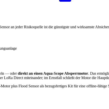
ensor an jeder Risiko­quelle ist die günstigste und wirksamste Absiche
tungsanlage
eln — oder
direkt an einen Aqua-Scope Absperrmotor
. Das ermögli
r LoRa Direct miteinander; im Ernstfall schließt der Motor die Hauptl
otor plus Flood Sensor als bezugsfertiges Kit für eine offline-fähige S