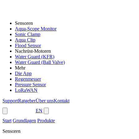
Sensoren
Aqua-Scope Monitor
Sonic Clamp
Aqua Clip
Flood Sensor
Nachrüst-Motoren
Water Guard (KFR)
Water Guard (Ball Valve)
Mehr
Die App
Regenmesser
Pressure Sensor
LoRaWAN
Support
Ratgeber
Über uns
Kontakt
Shop
EN
Start
Grundlagen
Produkte
Sensoren