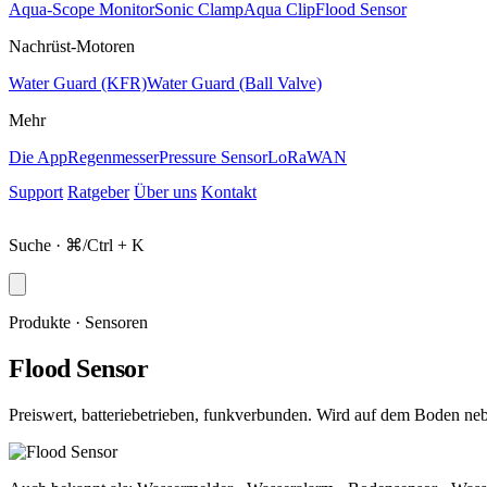
Aqua-Scope Monitor
Sonic Clamp
Aqua Clip
Flood Sensor
Nachrüst-Motoren
Water Guard (KFR)
Water Guard (Ball Valve)
Mehr
Die App
Regenmesser
Pressure Sensor
LoRaWAN
Support
Ratgeber
Über uns
Kontakt
Shop
Suche · ⌘/Ctrl + K
Produkte · Sensoren
Flood Sensor
Preiswert, batteriebetrieben, funkverbunden. Wird auf dem Boden nebe