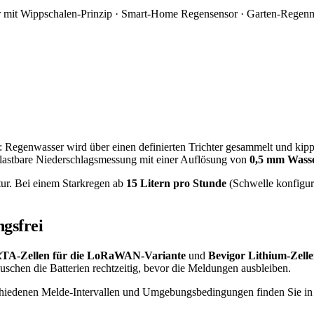
r mit Wippschalen-Prinzip · Smart-Home Regensensor · Garten-Regen
: Regenwasser wird über einen definierten Trichter gesammelt und kippt
lastbare Niederschlags­messung mit einer Auflösung von
0,5 mm Wasse
ur. Bei einem Starkregen ab
15 Litern pro Stunde
(Schwelle konfiguri
ngsfrei
TA-Zellen für die LoRaWAN-Variante
und
Bevigor Lithium-Zell
auschen die Batterien rechtzeitig, bevor die Meldungen ausbleiben.
schiedenen Melde-Intervallen und Umgebungs­bedingungen finden Sie in