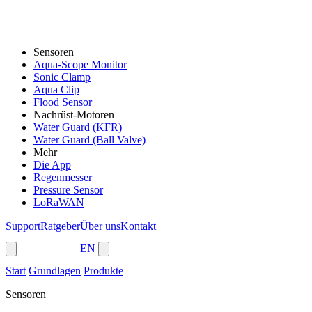
Sensoren
Aqua-Scope Monitor
Sonic Clamp
Aqua Clip
Flood Sensor
Nachrüst-Motoren
Water Guard (KFR)
Water Guard (Ball Valve)
Mehr
Die App
Regenmesser
Pressure Sensor
LoRaWAN
Support
Ratgeber
Über uns
Kontakt
Shop
EN
Start
Grundlagen
Produkte
Sensoren