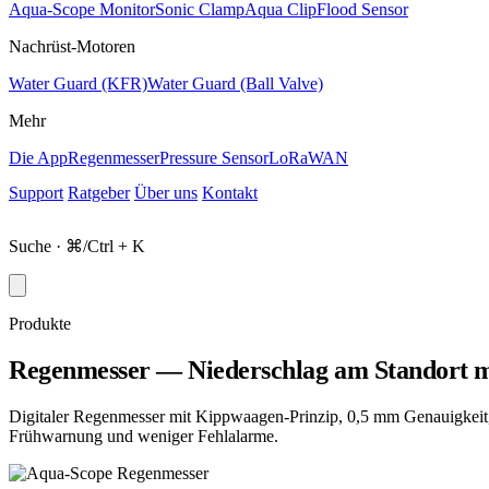
Aqua-Scope Monitor
Sonic Clamp
Aqua Clip
Flood Sensor
Nachrüst-Motoren
Water Guard (KFR)
Water Guard (Ball Valve)
Mehr
Die App
Regenmesser
Pressure Sensor
LoRaWAN
Support
Ratgeber
Über uns
Kontakt
Shop
Suche · ⌘/Ctrl + K
Produkte
Regenmesser — Niederschlag am Standort 
Digitaler Regenmesser mit Kippwaagen-Prinzip, 0,5 mm Genauigke
Frühwarnung und weniger Fehlalarme.